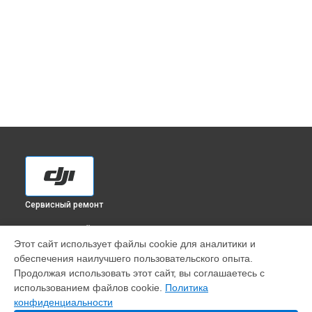
Сервисный ремонт
ВЫБЕРИ СВОЙ ГОРОД
Этот сайт использует файлы cookie для аналитики и
Диагностика экшн-камеры Action 2 DJI в
Краснодаре
обеспечения наилучшего пользовательского опыта.
Диагностика экшн-камеры Action 2 DJI в
Ростове-на-Дону
Продолжая использовать этот сайт, вы соглашаетесь с
Диагностика экшн-камеры Action 2 DJI в
Нижнем
использованием файлов cookie.
Политика
Новгороде
конфиденциальности