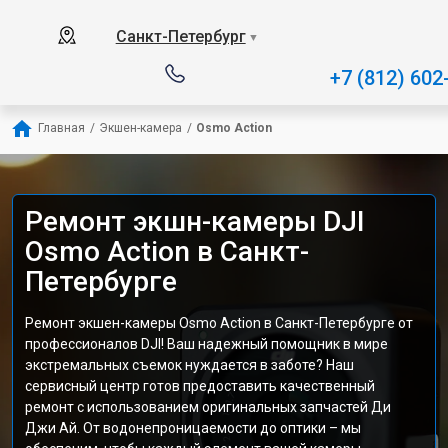
Санкт-Петербург
▼
+7 (812) 602
Главная
/
Экшен-камера
/
Osmo Action
Ремонт экшн-камеры DJI
Osmo Action в Санкт-
Петербурге
Ремонт экшен-камеры Osmo Action в Санкт-Петербурге от
профессионалов DJI! Ваш надежный помощник в мире
экстремальных съемок нуждается в заботе? Наш
сервисный центр готов предоставить качественный
ремонт с использованием оригинальных запчастей Ди
Джи Ай. От водонепроницаемости до оптики – мы