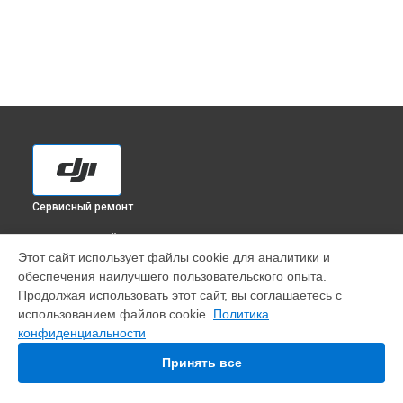
Сервисный ремонт
ВЫБЕРИ СВОЙ ГОРОД
Этот сайт использует файлы cookie для аналитики и
Настройка шифрования Wi-Fi квадрокоптера Agras T40 DJI
обеспечения наилучшего пользовательского опыта.
в
Краснодаре
Продолжая использовать этот сайт, вы соглашаетесь с
Настройка шифрования Wi-Fi квадрокоптера Agras T40 DJI
использованием файлов cookie.
Политика
в
Ростове-на-Дону
конфиденциальности
Настройка шифрования Wi-Fi квадрокоптера Agras T40 DJI
в
Нижнем Новгороде
Принять все
Настройка шифрования Wi-Fi квадрокоптера Agras T40 DJI
в
Новосибирске