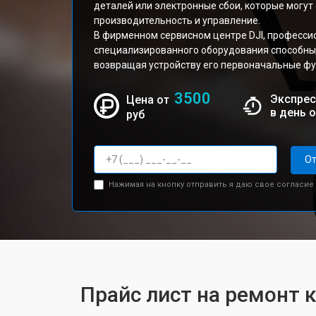
деталей или электронные сбои, которые могут
производительность и управление.
В фирменном сервисном центре DJI, професс
специализированного оборудования способны 
возвращая устройству его первоначальные фу
3500
Экспрес
Цена от
в день 
руб
От
Нажимая на кнопку отправить я даю свое согласие
Прайс лист на ремонт к