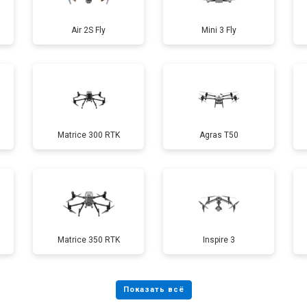
Air 2S Fly
Mini 3 Fly
от 40 мин
о
от 70 мин
о
Matrice 300 RTK
Agras T50
от 60 мин
о
от 100 мин
о
Matrice 350 RTK
Inspire 3