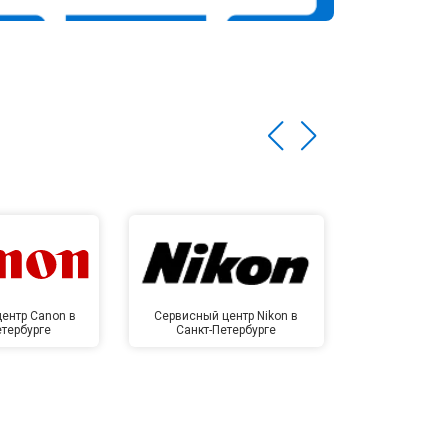
ентр Canon в
Сервисный центр Nikon в
Сервисный це
етербурге
Санкт-Петербурге
Санкт-П