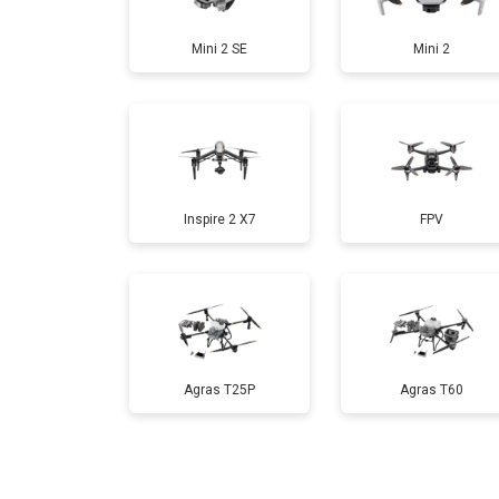
Mini 2 SE
Mini 2
Настройка шифрования Wi-Fi
Прошивка
Inspire 2 X7
FPV
Замена материнской платы
Ремонт корпуса
Agras T25P
Agras T60