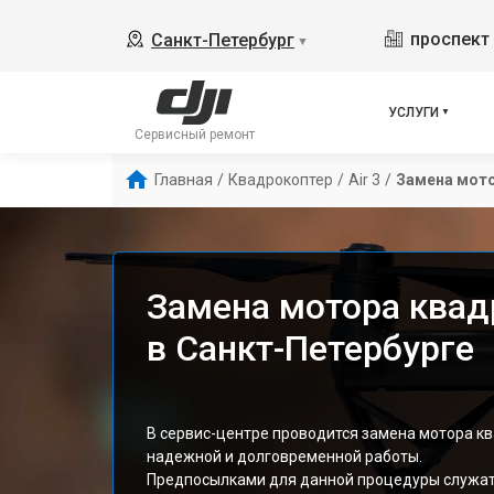
проспект 
Санкт-Петербург
▼
УСЛУГИ
Сервисный ремонт
Главная
/
Квадрокоптер
/
Air 3
/
Замена мот
Замена мотора квадр
в Санкт-Петербурге
В сервис-центре проводится замена мотора ква
надежной и долговременной работы.
Предпосылками для данной процедуры служат