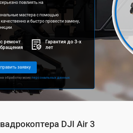
 серьезно повлиять на
иональные мастера с помощью
качественно и быстро провести замену,
нкции.
с ремонт
Гарантия до 3-х
обращения
лет
править заявку
 на обработку моих
персональных данных.
вадрокоптера DJI Air 3