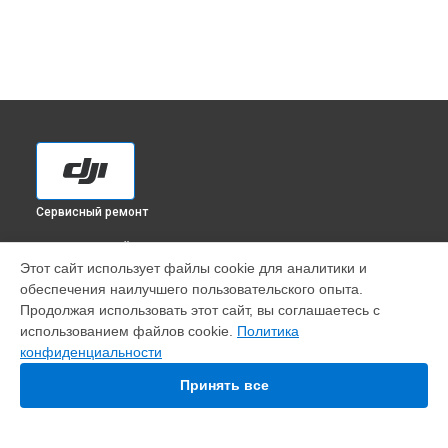
Сервисный ремонт
ВЫБЕРИ СВОЙ ГОРОД
Этот сайт использует файлы cookie для аналитики и
Установка антенны пульта квадрокоптера Matrice 300 DJI
обеспечения наилучшего пользовательского опыта.
в
Краснодаре
Продолжая использовать этот сайт, вы соглашаетесь с
Установка антенны пульта квадрокоптера Matrice 300 DJI
использованием файлов cookie.
Политика
в
Ростове-на-Дону
конфиденциальности
Установка антенны пульта квадрокоптера Matrice 300 DJI
в
Нижнем Новгороде
Принять все
Установка антенны пульта квадрокоптера Matrice 300 DJI
в
Новосибирске
Установка антенны пульта квадрокоптера Matrice 300 DJI