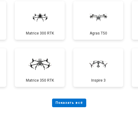
от 70 мин
о
Matrice 300 RTK
Agras T50
от 60 мин
о
от 100 мин
о
Matrice 350 RTK
Inspire 3