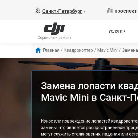
проспект 
Санкт-Петербург
▼
УСЛУГИ
Сервисный ремонт
Главная
/
Квадрокоптер
/
Mavic Mini
/
Замена
Замена лопасти ква
Mavic Mini в Санкт-
Износ или повреждение лопастей квадрокоптера
замены, что является распространенной проц
могут служить столкновения, падения или ест