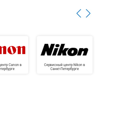
ентр Canon в
Сервисный центр Nikon в
Сервисный це
етербурге
Санкт-Петербурге
Санкт-П