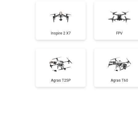
Прошивка
Inspire 2 X7
FPV
Замена материнской платы
Ремонт корпуса
Agras T25P
Agras T60