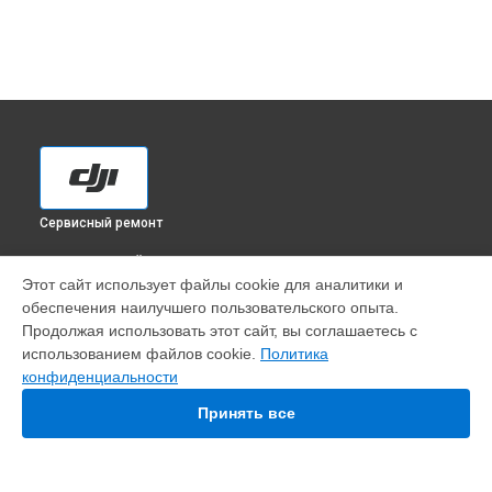
Сервисный ремонт
ВЫБЕРИ СВОЙ ГОРОД
Этот сайт использует файлы cookie для аналитики и
Ремонт корпуса квадрокоптера Phantom 3 Pro DJI в
обеспечения наилучшего пользовательского опыта.
Краснодаре
Продолжая использовать этот сайт, вы соглашаетесь с
Ремонт корпуса квадрокоптера Phantom 3 Pro DJI в
использованием файлов cookie.
Политика
Ростове-на-Дону
конфиденциальности
Ремонт корпуса квадрокоптера Phantom 3 Pro DJI в
Нижнем Новгороде
Принять все
Ремонт корпуса квадрокоптера Phantom 3 Pro DJI в
Новосибирске
Ремонт корпуса квадрокоптера Phantom 3 Pro DJI в