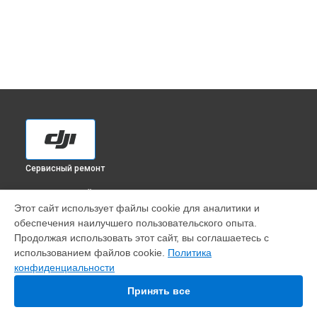
Сервисный ремонт
ВЫБЕРИ СВОЙ ГОРОД
Этот сайт использует файлы cookie для аналитики и
Замена рамы квадрокоптера Phantom 4 Pro DJI в
обеспечения наилучшего пользовательского опыта.
Краснодаре
Продолжая использовать этот сайт, вы соглашаетесь с
Замена рамы квадрокоптера Phantom 4 Pro DJI в
Ростове-
использованием файлов cookie.
Политика
на-Дону
конфиденциальности
Замена рамы квадрокоптера Phantom 4 Pro DJI в
Нижнем
Новгороде
Принять все
Замена рамы квадрокоптера Phantom 4 Pro DJI в
Новосибирске